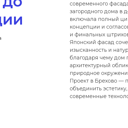
а
до
современного фасада
загородного дома в д
ции
включала полный цик
концепции и согласо
и финальных штрихов
а
Японский фасад соче
изысканность и нату
благодаря чему дом
архитектурный облик
природное окружени
Проект в Брехово — 
объединить эстетику,
современные техноло