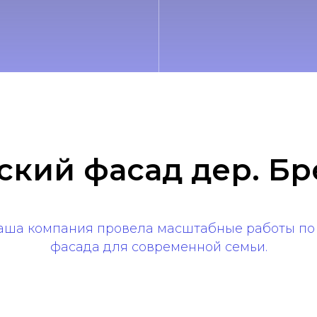
ский фасад дер. Бр
наша компания провела масштабные работы по
фасада для современной семьи.