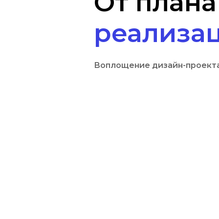
От план
реализа
Воплощение дизайн-проект