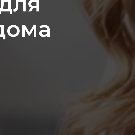
 для
дома