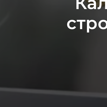
Кал
стр