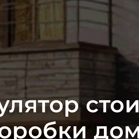
улятор сто
оробки до