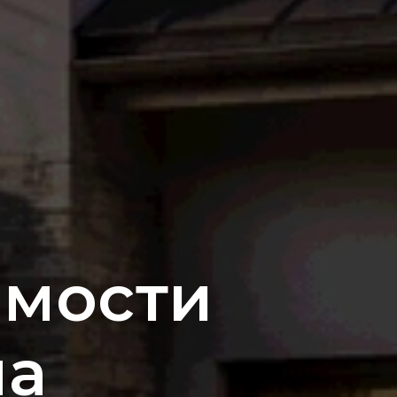
имости
ма