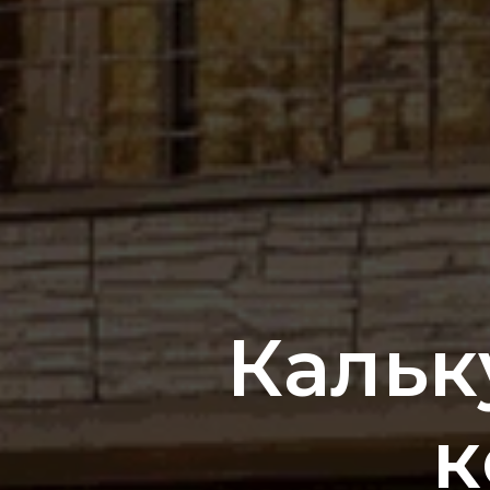
Кальк
к