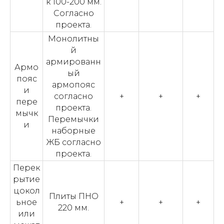
к 100-200 мм.
Согласно
проекта.
Монолитны
й
армированн
Армо
ый
пояс
армопояс
и
согласно
+
+
+
пере
проекта.
мычк
Перемычки
и
наборные
ЖБ согласно
проекта.
Перек
рытие
цокол
Плиты ПНО
ьное
+
+
+
220 мм.
или