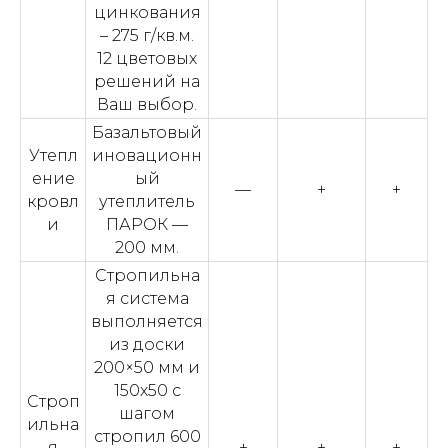
цинкования
– 275 г/кв.м.
12 цветовых
решений на
Ваш выбор.
Базальтовый
Утепл
иновационн
ение
ый
—
+
+
кровл
утеплитель
и
ПАРОК —
200 мм.
Стропильна
я система
выполняется
из доски
200×50 мм и
150х50 с
Строп
шагом
ильна
стропил 600
я
+
+
+