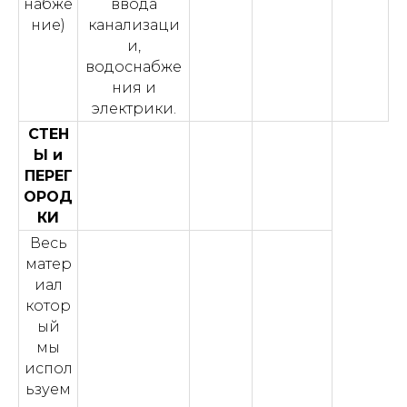
набже
ввода
ние)
канализаци
и,
водоснабже
ния и
электрики.
СТЕН
Ы и
ПЕРЕГ
ОРОД
КИ
Весь
матер
иал
котор
ый
мы
испол
ьзуем