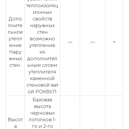
теплоизоляц
ионных
Допо
свойств
лните
наружных
льное
стен
утепл
возможно
—
—
+
ение
утепление
Нару
их
жных
дополнител
стен.
ьным слоем
утеплителя
каменной
стеновой ват
ой РОКВУЛ.
Базовая
высота
черновых
Высот
потолков 1-
а
го и 2-го