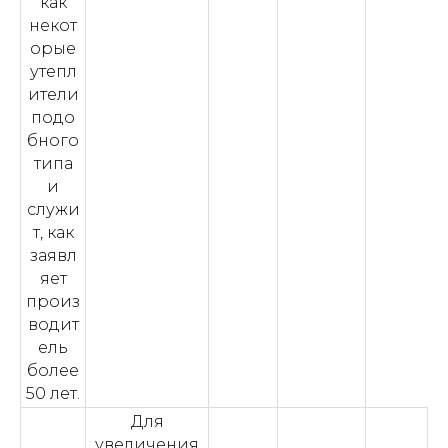
как
некот
орые
утепл
ители
подо
бного
типа
и
служи
т, как
заявл
яет
произ
водит
ель
более
50 лет.
Для
увеличения