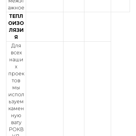
межэт
ажное
ТЕПЛ
ОИЗО
ЛЯЗИ
Я
Для
всех
наши
х
проек
тов
мы
испол
ьзуем
камен
ную
вату
РОКВ