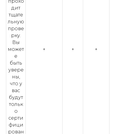
прохо
дит
тщате
льную
прове
рку.
Вы
может
+
+
+
е
быть
увере
ны,
что у
вас
будут
тольк
о
серти
фици
рован