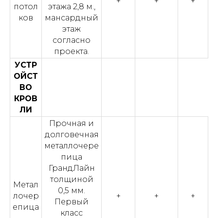
+
+
+
потол
этажа 2,8 м.,
ков
мансардный
этаж
согласно
проекта.
УСТР
ОЙСТ
ВО
КРОВ
ЛИ
Прочная и
долговечная
металлочере
пица
ГрандЛайн
толщиной
Метал
0,5 мм.
лочер
+
+
+
Первый
епица
класс