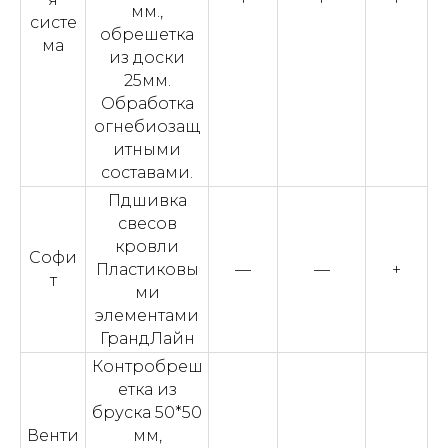
мм.,
систе
обрешетка
ма
из доски
25мм.
Обработка
огнебиозащ
итными
составами.
Пдшивка
свесов
кровли
Софи
Пластиковы
—
—
+
т
ми
элементами
ГрандЛайн
Контробреш
етка из
бруска 50*50
Венти
мм,