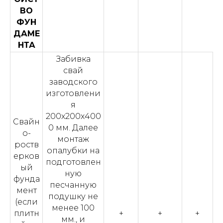
ВО
ФУН
ДАМЕ
НТА
Забивка
свай
заводского
изготовлени
я
200х200х400
Свайн
0 мм. Далее
о-
монтаж
роств
опалубки на
ерков
подготовлен
ый
ную
фунда
песчанную
мент
подушку не
(если
менее 100
плитн
+
+
+
мм., и