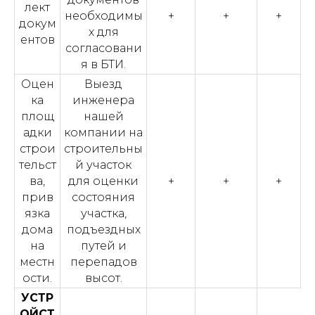
лект
необходимы
+
+
+
докум
х для
ентов
согласовани
я в БТИ.
Оцен
Выезд
ка
инженера
площ
нашей
адки
компании на
строи
строительны
тельст
й участок
ва,
для оценки
+
+
+
прив
состояния
язка
участка,
дома
подъездных
на
путей и
местн
перепадов
ости.
высот.
УСТР
ОЙСТ