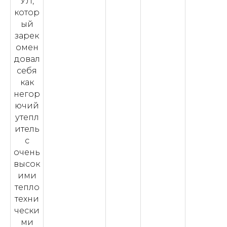
УЛ,
котор
ый
зарек
омен
довал
себя
как
негор
ючий
утепл
итель
с
очень
высок
ими
тепло
техни
чески
ми