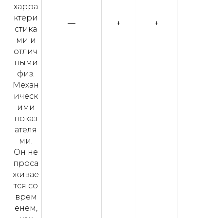
харра
ктери
—
+
+
стика
ми и
отлич
ными
физ.
Механ
ическ
ими
показ
ателя
ми.
Он не
проса
живае
тся со
врем
енем,