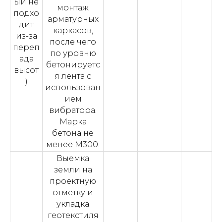
ый не
монтаж
подхо
арматурных
дит
каркасов,
из-за
после чего
переп
по уровню
ада
бетонируетс
высот
я лента с
)
использован
ием
вибратора.
Марка
бетона не
менее М300.
Выемка
земли на
проектную
отметку и
укладка
геотекстиля