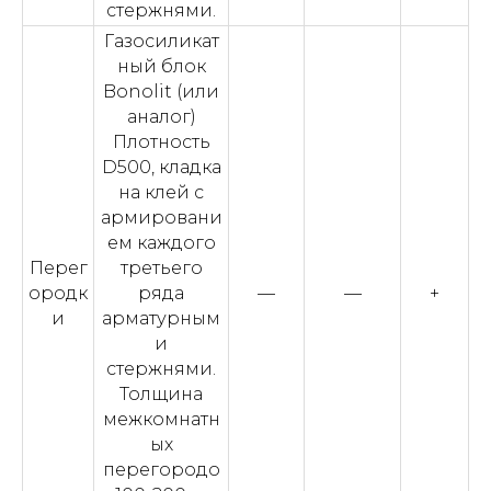
стержнями.
Газосиликат
ный блок
Bonolit (или
аналог)
Плотность
D500, кладка
на клей с
армировани
ем каждого
Перег
третьего
ородк
ряда
—
—
+
и
арматурным
и
стержнями.
Толщина
межкомнатн
ых
перегородо