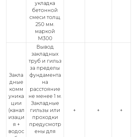
укладка
бетонной
смеси толщ.
250 мм.
маркой
М300
Вывод
закладных
труб и гильз
за пределы
Закла
фундамента
дные
на
комм
расстояние
уника
не менее 1 м.
ции
Закладные
(канал
гильзы или
+
+
+
изаци
проходки
я +
предусмотр
водос
ены для