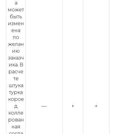
а
может
быть
измен
ена
по
желан
ию
заказч
ика. В
расче
те
штука
турка
корое
д
—
+
+
колле
рован
ная
согла