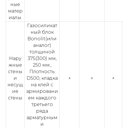
ные
матер
иалы.
Газосиликат
ный блок
Bonolit(или
аналог)
толщиной
Нару
375(300) мм,
жные
250 мм.,
стены
Плотность
и
D500, кладка
+
+
+
несущ
на клей с
ие
армировани
стены
ем каждого
третьего
ряда
арматурным
и