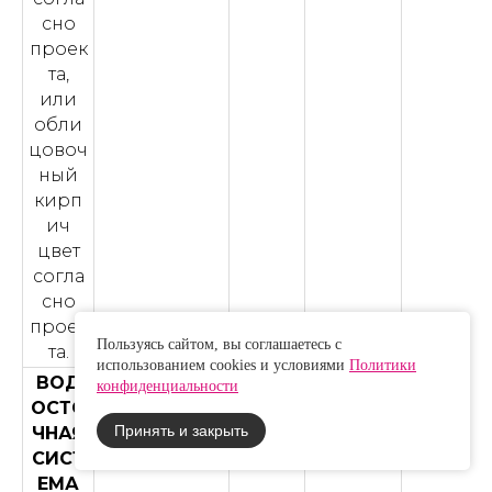
сно
проек
та,
или
обли
цовоч
ный
кирп
ич
цвет
согла
сно
проек
Пользуясь сайтом, вы соглашаетесь с
та.
использованием cookies и условиями
Политики
ВОД
конфиденциальности
ОСТО
Принять и закрыть
ЧНАЯ
СИСТ
ЕМА